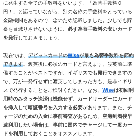
に発生する全ての手数料をいいます。「為替手数料０
円！」と謳っていながら、別の名称の手数料をとっている
金融機関もあるので、念のため記載しました。少しでも貯
蓄を目減りさせないように、
必ず為替手数料の安いカード
を発行
しておきましょう。
現在では、
デビットカードの
Wise
が最も為替手数料を節約
できます
。渡英後に必須のカードと言えます。渡英前に準
備することがベストですが、
イギリスでも発行できます
の
で、万が一発行せずに渡英してしまった方も、是非イギリ
スで発行することをご検討ください。なお、
Wise
は初回利
用時のみタッチ決済は機能せず、カードリーダーにカード
を挿入して暗証番号を入力する必要
があります。また、
チ
ャージのための入金に事前審査
があるため、
空港到着後早
速利用したい場合は、事前に国内でチャージして一度カー
ドを利用しておく
ことをオススメします。