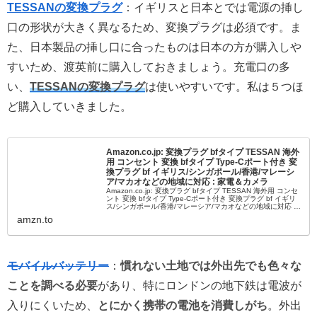
TESSANの変換プラグ
：イギリスと日本とでは電源の挿し
口の形状が大きく異なるため、変換プラグは必須です。ま
た、日本製品の挿し口に合ったものは日本の方が購入しや
すいため、渡英前に購入しておきましょう。充電口の多
い、
TESSANの変換プラグ
は使いやすいです。私は５つほ
ど購入していきました。
Amazon.co.jp: 変換プラグ bfタイプ TESSAN 海外
用 コンセント 変換 bfタイプ Type-Cポート付き 変
換プラグ bf イギリス/シンガポール/香港/マレーシ
ア/マカオなどの地域に対応 : 家電＆カメラ
Amazon.co.jp: 変換プラグ bfタイプ TESSAN 海外用 コンセ
ント 変換 bfタイプ Type-Cポート付き 変換プラグ bf イギリ
ス/シンガポール/香港/マレーシア/マカオなどの地域に対応 :
家電＆カメラ
amzn.to
モバイルバッテリー
：
慣れない土地では外出先でも色々な
ことを調べる必要
があり、特にロンドンの地下鉄は電波が
入りにくいため、
とにかく携帯の電池を消費しがち
。外出