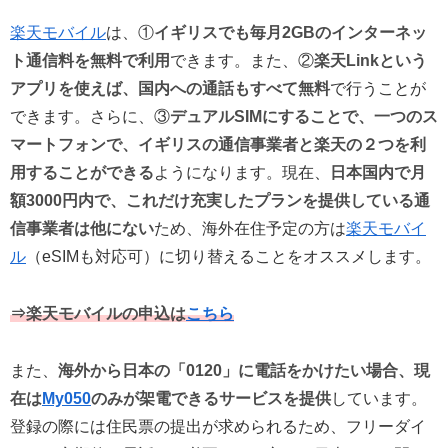
楽天モバイル
は、①
イギリスでも毎月2GBのインターネッ
ト通信料を無料で利用
できます。また、②
楽天Linkという
アプリを使えば、国内への通話もすべて無料
で行うことが
できます。さらに、③
デュアルSIMにすることで、一つのス
マートフォンで、イギリスの通信事業者と楽天の２つを利
用することができる
ようになります。現在、
日本国内で月
額3000円内で、これだけ充実したプランを提供している通
信事業者は他にない
ため、海外在住予定の方は
楽天モバイ
ル
（eSIMも対応可）に切り替えることをオススメします。
⇒楽天モバイルの申込は
こちら
また、
海外から日本の「0120」に電話をかけたい場合、現
在は
My050
のみが架電できるサービスを提供
しています。
登録の際には住民票の提出が求められるため、フリーダイ