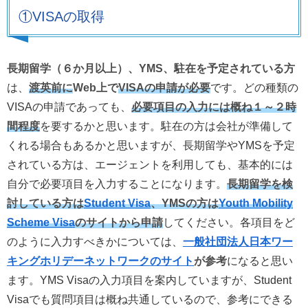
①VISAの取得
長期留学（６か月以上）、YMS、駐在を予定されている方
は、
渡英前に
Web上で
VISA
の申請が必要
です。どの種類の
VISAの申請であっても、
必要項目の入力には概ね１～２時
間程度
を要するかと思います。駐在の方は会社が準備して
くれる場合もあるかと思いますが、長期留学やYMSを予定
されている方は、エージェントを利用しても、基本的には
自分で必要項目を入力することになります。
長期留学を検
討している方は
Student Visa
、
YMS
の方は
Youth Mobility
Scheme Visa
のサイトから申請
してください。各項目をど
のように入力すべきかについては、
一般社団法人日本ワー
キングホリデーネットワークのサイト
が参考
になると思い
ます。YMS Visaの入力項目を案内していますが、Student
Visaでも質問項目は概ね共通しているので、参考にできる