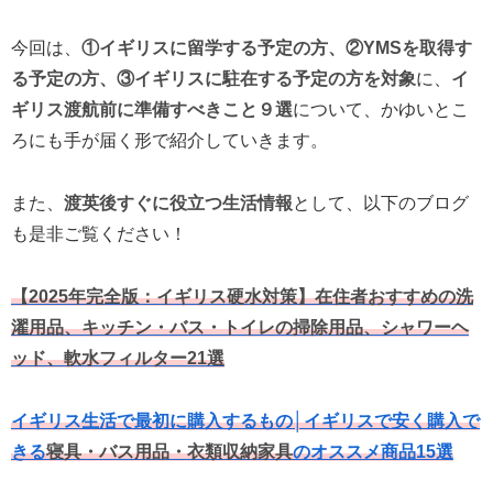
今回は、
①イギリスに留学する予定の方、②YMSを取得す
る予定の方、③イギリスに駐在する予定の方を対象
に、
イ
ギリス渡航前に準備すべきこと９選
について、かゆいとこ
ろにも手が届く形で紹介していきます。
また、
渡英後すぐに役立つ生活情報
として、以下のブログ
も是非ご覧ください！
【2025年完全版：イギリス硬水対策】在住者おすすめの洗
濯用品、キッチン・バス・トイレの掃除用品、シャワーヘ
ッド、軟水フィルター21選
イギリス生活で最初に購入するもの│イギリスで安く購入で
きる
寝具・バス用品・衣類収納家具
のオススメ商品15選