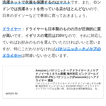
洗濯ネットで衣服を保護するのはマスト
です。また、
ロン
ドンでは洗濯ネットを売っている店がほとんどない
ので、
日本のダイソーなどで事前に買っておきましょう。
ドライヤー
：
ドライヤーも日本製のものの方が圧倒的に質
が高い
です。
イギリスの電圧は230V
なので、それに対応し
ていればお好みのものを選んでいただければいいと思いま
すが、特にこだわりがなければ
パナソニック・ナノケアの
ドライヤー
は間違いないかと思います。
Amazon | パナソニック ヘアドライヤー ナノケア
ナノイー&ミネラル搭載 海外対応 ピンクゴールド
EH-NA9F-PN | パナソニック(Panasonic) | ヘアド
ライヤー 通販
パナソニック ヘアドライヤー ナノケア ナノイー&ミネラル搭
載 海外対応 ピンクゴールド EH-NA9F-PNがヘアドライヤー
ストアでいつでもお買い得。当日お急ぎ便対象商品は、当日
お届け可能です。アマゾン配送商品は、通常配送無料（一部
amzn.to
除く）...