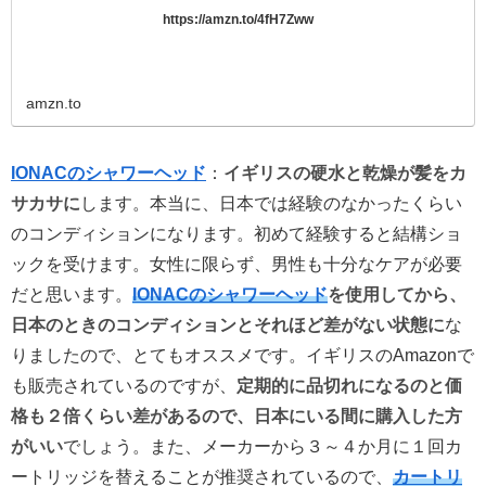
https://amzn.to/4fH7Zww
amzn.to
IONACのシャワーヘッド
：
イギリスの硬水と乾燥が髪をカ
サカサに
します。本当に、日本では経験のなかったくらい
のコンディションになります。初めて経験すると結構ショ
ックを受けます。女性に限らず、男性も十分なケアが必要
だと思います。
IONACのシャワーヘッド
を使用してから、
日本のときのコンディションとそれほど差がない状態に
な
りましたので、とてもオススメです。イギリスのAmazonで
も販売されているのですが、
定期的に品切れになるのと価
格も２倍くらい差があるので、日本にいる間に購入した方
がいい
でしょう。また、メーカーから３～４か月に１回カ
ートリッジを替えることが推奨されているので、
カートリ