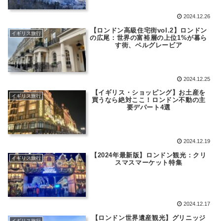
2024.12.26
【ロンドン高級住宅街vol.2】ロンドン
イギリス旅行
の広尾：世界の富裕層の上位1%が暮ら
す街、ベルグレービア
2024.12.25
【イギリス・ショッピング】お土産を
イギリス旅行
買うなら絶対ここ！ロンドン不動の主
要デパート4選
2024.12.19
【2024年最新版】ロンドン観光：クリ
イギリス旅行
スマスマーケット特集
2024.12.17
【ロンドン世界遺産観光】グリニッジ
イギリス旅行