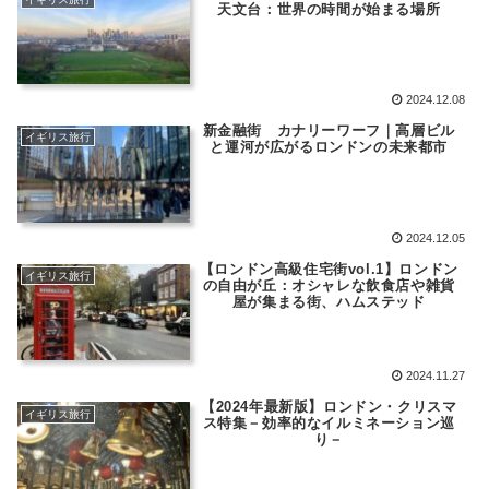
天文台：世界の時間が始まる場所
2024.12.08
新金融街 カナリーワーフ｜高層ビル
イギリス旅行
と運河が広がるロンドンの未来都市
2024.12.05
【ロンドン高級住宅街vol.1】ロンドン
イギリス旅行
の自由が丘：オシャレな飲食店や雑貨
屋が集まる街、ハムステッド
2024.11.27
【2024年最新版】ロンドン・クリスマ
イギリス旅行
ス特集－効率的なイルミネーション巡
り－